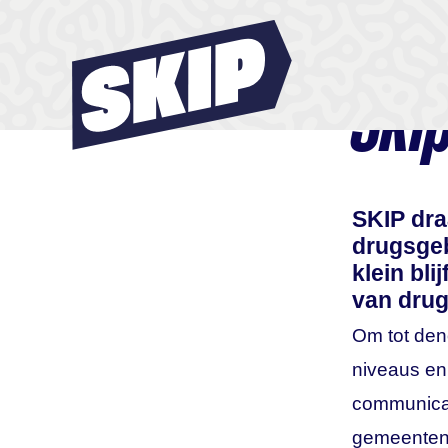
Ski
SKIP dra
drugsgeb
klein bli
van drug
Om tot den
niveaus en
communicat
gemeenten,