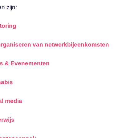
n zijn:
toring
organiseren van netwerkbijeenkomsten
s & Evenementen
abis
al media
rwijs