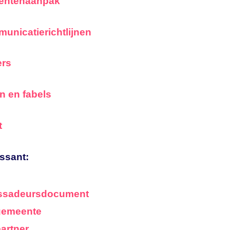
entenaanpak
unicatierichtlijnen
rs
n en fabels
t
ssant:
sadeursdocument
gemeente
artner