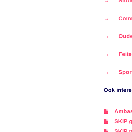
Stud
Comm
Oude
Feite
Spor
Ook intere
Ambas
SKIP 
SKIP p