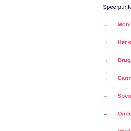
Speerpunte
Moni
Het 
Drug
Cann
Soci
Onde