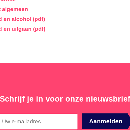
t algemeen
d en alcohol (pdf)
d en uitgaan (pdf)
Schrijf je in voor onze nieuwsbrie