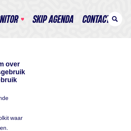
NITOR
SKIP AGENDA
CONTACT
m over
sgebruik
ebruik
ende
lkit waar
en.