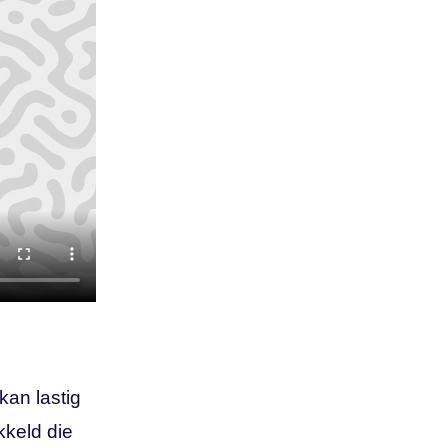
an lastig
kkeld die