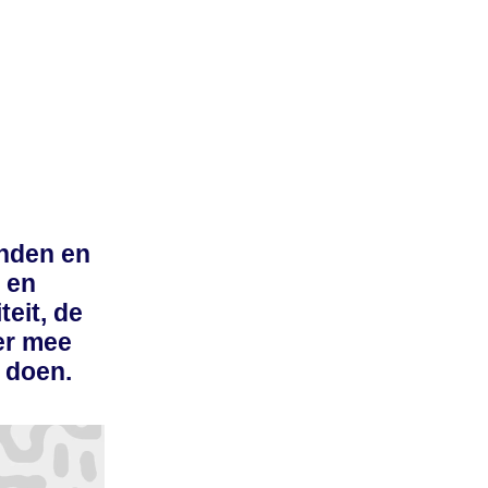
onden en
 en
teit, de
ier mee
 doen.