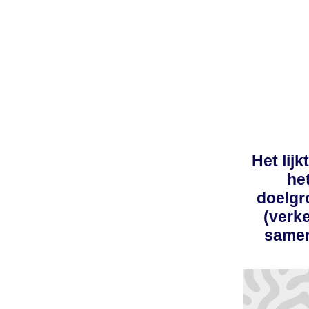
Het lij
he
doelgro
(verke
samen